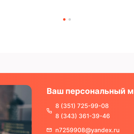
Ваш персональный 
8 (351) 725-99-08
8 (343) 361-39-46
n7259908@yandex.ru