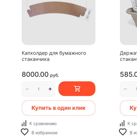
Капхолдер для бумажного
Держат
стаканчика
стакан
8000.00
585.
руб.
Купить в один клик
Ку
К сравнению
К с
В избранное
В и