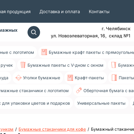
ая продукция
Доставка и оплата
Контакты
г. Челябинск
умажных
ул. Новоэлеваторная, 16, склад №1
ные с логотипом
Бумажные крафт пакеты с прямоугольн
 ручек
Бумажные пакеты c V-дном с окном
Бумажн
фуда
Уголки бумажные
Крафт-пакеты
Пакеты
умажные стаканчики с логотипом
Оберточная бумага с в
х для упаковки цветов и подарков
Универсальные пакеты
сунком
/
Бумажные стаканчики для кофе
/
Бумажный стаканчи