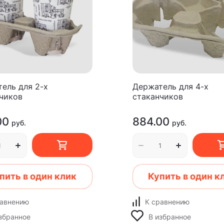
ель для 2-х
Держатель для 4-х
чиков
стаканчиков
00
884.00
руб.
руб.
пить в один клик
Купить в один к
равнению
К сравнению
збранное
В избранное